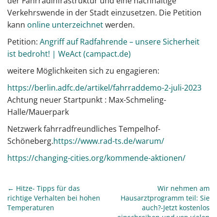
der Fahrradinfrastruktur und eine nachhaltige
Verkehrswende in der Stadt einzusetzen. Die Petition
kann
online unterzeichnet
werden.
Petition:
Angriff auf Radfahrende – unsere Sicherheit
ist bedroht! | WeAct (campact.de)
weitere Möglichkeiten sich zu engagieren:
https://berlin.adfc.de/artikel/fahrraddemo-2-juli-2023
Achtung neuer Startpunkt : Max-Schmeling-
Halle/Mauerpark
Netzwerk fahrradfreundliches Tempelhof-
Schöneberg.
https://www.rad-ts.de/warum/
https://changing-cities.org/kommende-aktionen/
P
← Hitze- Tipps für das
Wir nehmen am
richtige Verhalten bei hohen
Hausarztprogramm teil: Sie
o
Temperaturen
auch?-Jetzt kostenlos
s