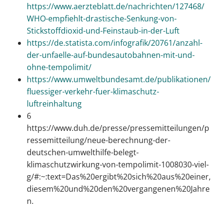
https://www.aerzteblatt.de/nachrichten/127468/
WHO-empfiehlt-drastische-Senkung-von-
Stickstoffdioxid-und-Feinstaub-in-der-Luft
https://de.statista.com/infografik/20761/anzahl-
der-unfaelle-auf-bundesautobahnen-mit-und-
ohne-tempolimit/
https://www.umweltbundesamt.de/publikationen/
fluessiger-verkehr-fuer-klimaschutz-
luftreinhaltung
6
https://www.duh.de/presse/pressemitteilungen/p
ressemitteilung/neue-berechnung-der-
deutschen-umwelthilfe-belegt-
klimaschutzwirkung-von-tempolimit-1008030-viel-
g/#:~:text=Das%20ergibt%20sich%20aus%20einer,
diesem%20und%20den%20vergangenen%20Jahre
n.