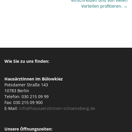
einschreiben und von vielen
t
Vorteilen profitieren. →
n
a
v
i
g
a
t
Wie Sie zu uns finden:
i
o
Hausärztinnen im Bülowkiez
n
Potsdamer Straße 143
10783 Berlin
Telefon: 030 215 09 99
Fax: 030 215 09 900
E-Mail:
info@hausaerztinnen-schoeneberg.de
Unsere Öffnungszeiten: