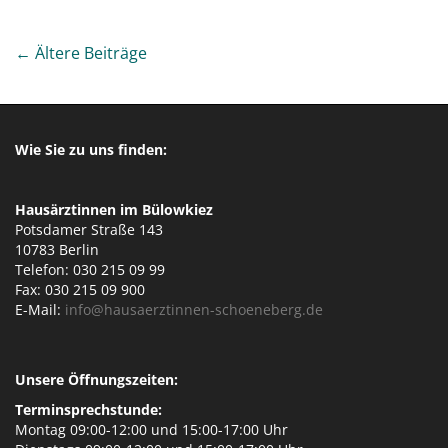
P
← Ältere Beiträge
o
s
t
s
Wie Sie zu uns finden:
n
a
v
Hausärztinnen im Bülowkiez
i
Potsdamer Straße 143
g
10783 Berlin
Telefon: 030 215 09 99
a
Fax: 030 215 09 900
t
E-Mail:
info@hausaerztinnen-schoeneberg.de
i
o
n
Unsere Öffnungszeiten:
Terminsprechstunde:
Montag 09:00-12:00 und 15:00-17:00 Uhr