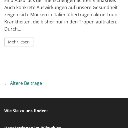
sind Ausdruck der menschengemachten Klimakrise.
Auch konkrete Auswirkungen auf unsere Gesundheit
zeigen sich: Mücken in Italien übertragen aktuell nun
Krankheiten, die bisher nur in den Tropen auftraten.
Durch…
Mehr lesen
P
← Ältere Beiträge
o
s
t
s
Wie Sie zu uns finden:
n
a
v
Hausärztinnen im Bülowkiez